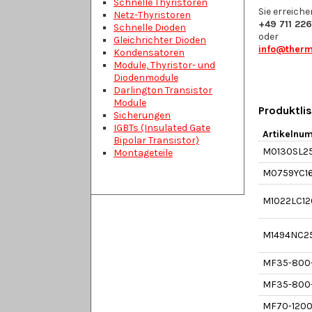
Schnelle Thyristoren
Sie erreiche
Netz-Thyristoren
+49 711 226
Schnelle Dioden
oder
Gleichrichter Dioden
info@therm
Kondensatoren
Module, Thyristor- und
Diodenmodule
Darlington Transistor
Module
Produktli
Sicherungen
IGBTs (Insulated Gate
Artikelnu
Bipolar Transistor)
M0130SL2
Montageteile
M0759YC1
M1022LC12
M1494NC2
MF35-800
MF35-800
MF70-120