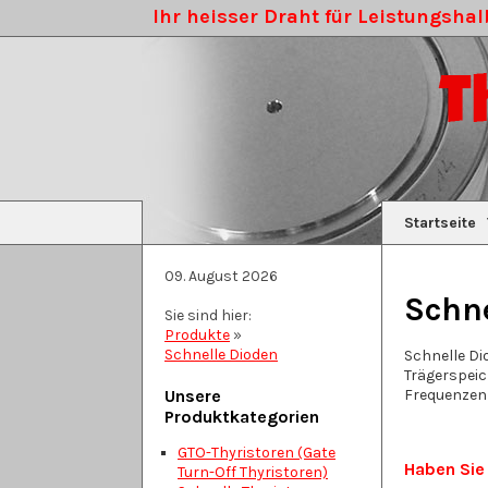
Ihr heisser Draht für Leistungshalb
Startseite
09. August 2026
Schne
Sie sind hier:
Produkte
»
Schnelle Dioden
Schnelle Di
Trägerspeic
Unsere
Frequenzen 
Produktkategorien
GTO-Thyristoren (Gate
Haben Sie
Turn-Off Thyristoren)